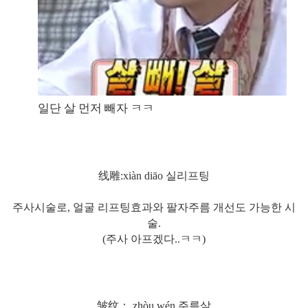
일단 살 먼저 빼자 ㅋㅋ
线雕:xiàn diāo 실리프팅
주사시술로, 얼굴 리프팅효과와 팔자주름 개선도 가능한 시
술.
(주사 아프겠다..ㅋㅋ)
皱纹： zhòu wén 주름살