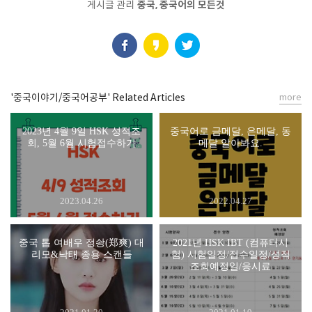
게시글 관리
중국, 중국어의 모든것
'중국이야기/중국어공부' Related Articles
more
2023년 4월 9일 HSK 성적조
중국어로 금메달, 은메달, 동
회, 5월 6월 시험접수하기
메달 알아봐요.
2023.04.26
2022.04.27
중국 톱 여배우 정솽(郑爽) 대
2021년 HSK IBT (컴퓨터시
리모&낙태 종용 스캔들
험) 시험일정/접수일정/성적
조회예정일/응시료