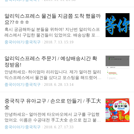
장 없구요, 가위로 잘라서 취향껏 쓰면 되서 좋네요^
재하고 배송했다고 다 확인했는데 2주인데 아직 소
^ 처음써봤는데 생각보다 너무 잘 닦여요 ㅎㅎ 완전
식이없어요... 물론, 알리 배송은 최대 2달까지도 걸
만족해요. 그런데 넓은을 닦을때는 좀 작게 느껴질수
려요 그런데 어떤건 2주만에 도착하기도 하거든요.
알리익스프레스 물건들 지금쯤 도착 했을까
도 있어서 전 다음에는 넓게 만들어놓은 수세미도 사
무료배송짜리였음에도 불구하고말이죠. 휴 기다립시
요??ㅎㅎㅎ
볼까 ..
다. 기다리는자에게 복이 있을........
혹시 궁금해하실 분들을 위하여! 지난번 알리익스프
레스에서 구입한 물건들이 있었어요. 배송상황 포스
팅도 해드렸는데요,▼▼ 알리익스프레스 주문기 / 예
중국이야기/중국직구
2018. 7. 13. 15:19
상배송시간 확정받음! 오늘(7/13)부터 7/31안에 배송
받는다고 되어있는데요 오늘 도착 했을까요?ㅋㅋ 아.
니.요.~~ 안왔어요. 오면 바로 포스팅 올릴게요^^ 알
알리익스프레스 주문기 / 예상배송시간 확
리익스프레스는 기다림 입니다. 이 포스팅이 도움이
정받음!
되셨다면 "공감♡"을 눌러주세요. 큰 힘이 됩니다^^
안녕하세요- 하이엄마 리리입니다. 제가 얼마전 알리
谢谢 ! *알리익스프레스 구입 포스팅* 알리익스프레
익스프레스에서 물건을 샀다고 포스팅을 해드렸어
스에서 마스킹테이프, 필통 구입~! / 좌표있어요 /
요. 저도 기억하고, 처음 주문하시는분들의 궁금증도
중국이야기/중국직구
2018. 6. 28. 13:14
덜어드릴 겸 해서 배송이 실제 얼마나 걸리는지, 물
건은 잘 도착하는지, 그때그때 적어놓고 있어요. ▼
보이세요?? 6/24에 결재했는데 예상배송시간은 7/13~
중국직구 유아교구 / 손으로 만들기 / 手工大
7/31 . 하하하 '항공사가 허용하는 발송' 이라는데. 대
全
체 언제 허용해줄건지 모르겠어요 ㅎㅎ 이렇게 알리
안녕하세요~ 얼마전에 타오바오에서 교구를 구입했
익스프레스는 '기다림'이 필수랍니다. ^^ 이번에 제가
었어요. 이름은 수공대전 手工大全 손으로 접고 붙여
구매한 물건이 무엇인지 궁금하시다면 아래 포스팅
서 만드는 놀이에요. 그동안은 하이가 크게 관심을
중국이야기/중국직구
2018. 6. 27. 17:33
을 참고해주세요.▼▼ 알리익스프레스에서 물품 구
안보이다가 요즘엔 만들어달라고 가지고오네요- 하