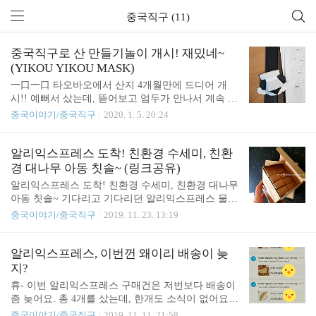
중국직구 (11)
중국직구로 산 만들기놀이 개시! 재밌네~
(YIKOU YIKOU MASK)
一口一口 타오바오에서 산지 4개월만에 드디어 개
시!! 예뻐서 샀는데, 뜯어보고 엄두가 안나서 계속 미
뤄두었다. 오 재밌어ㅎㅎㅎ 잡생각 안나고, 아무소리
중국이야기/중국직구
2020. 1. 5. 20:24
도 들리지 않고 그냥 뭐랄까. 그냥 온전히 혼자서 내
가 하고싶은거 할때의 그 느낌?ㅋㅋㅋ 물론 1시간만
에 이거 만들었지만 넘 재밌다~~ 종이조각 피스가 무
알리익스프레스 도착! 친환경 수세미, 친환
려 100개가 훨 넘는다. 일일히 잘라서 송곳으로 긁고
경 대나무 아동 칫솔~ (링크공유)
접어서 부착하기! 그래도 틈날때마다 하니까 시간 순
알리익스프레스 도착! 친환경 수세미, 친환경 대나무
삭! 종류는 A版(A타입)과 B版(B타입)이 있는데 기본
아동 칫솔~ 기다리고 기다리던 알리익스프레스 물건
적으로 하는 방법은 같고, 접는 방법이 달라요. ----
이 도착했지요. (지난포스팅▼) 알리익스프레스, 이
중국이야기/중국직구
2019. 11. 23. 13:19
선과 -ㅡ-ㅡ 선을 안쪽으로 접느냐, 바깥쪽으로 접느
번껀 왜이리 배송이 늦지? 약 1달정도 걸렸어요. ^^
냐가 중요해요. (外折:바깥쪽으로 접는다 / 内折:안쪽
역시 알리익스프레스는 기다리는 자에게 오는 선물
으로 접는다) (참고로 B版은 --- 선을 바깥쪽으로 접
같아용 첫번째. 친환경 수세미. 4개 주문했는데 이렇
알리익스프레스, 이번껀 왜이리 배송이 늦
고, -ㅡ-ㅡ 선을 안쪽으로 ..
게 한개씩 개별포장이 다 되어있네요. (개별포장은
지?
안해줘도되는데... 친환경인데 좀 아쉬웠네요) 이렇
휴- 이번 알리익스프레스 구매건은 저번보다 배송이
게 길게 왔구요, 부피때문에 그런지 한쪽이 접혀서
좀 늦어요. 총 4개를 샀는데, 한개도 소식이 없어요.
왔어요. 어차피 물 묻히면 바로 펴져서 쓰는데는 지
배송은 정말 케바케인거같아요. 10월 20일~30일에결
중국이야기/중국직구
2019. 11. 11. 21:58