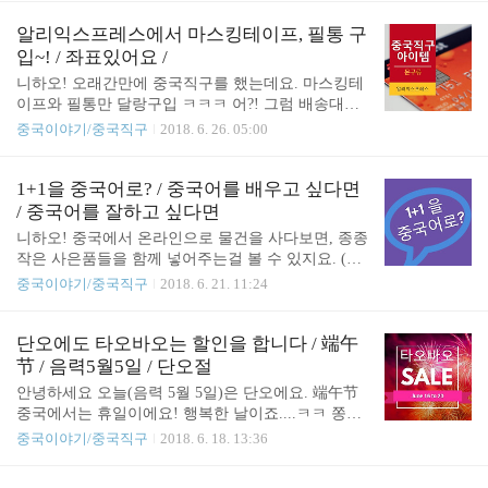
입~!! / 좌표있어요 [알리익스프레스 배송 진행상황]
나씩 하나씩 잘 뜯어서 풀로 붙여서 만들면 되는데
6/24 결재->6/25 항공발송준비->무한 기다림(현재 여
요. 하고있다보면 멍해지면서도 킬링타임 하기엔 딱
알리익스프레스에서 마스킹테이프, 필통 구
기)->7/13~7/31 예상배송일 [..
이라는 생각도 들고...ㅎㅎ 좋아하는 하이를 보면 행
입~! / 좌표있어요 /
복하기도 하고..ㅋㅋ 힐링되더라구요. 가격좀 보세
니하오! 오래간만에 중국직구를 했는데요. 마스킹테
요. 6권인데 18.80위엔밖에....ㅎㅎ 우리돈 약 3,500
이프와 필통만 달랑구입 ㅋㅋㅋ 어?! 그럼 배송대행
원?? 가격도 아주 저렴해서 사기도 부담안되고, 한번
비가 훨씬 더 많이 드는거아니에요??? 라고 물으시는
중국이야기/중국직구
2018. 6. 26. 05:00
가지고 놀기에도 좋고 전 맘에 딱 들어요. 하이와 함
분들이 계실텐데요. 제가 이번에 구매한 사이트는 타
께한 영상도 올려드려요~▼▼ ▲'구독' 은 큰 힘이 됩
오바오가 아니라 알리익스프레스 www.Aliexpress.co
니다.♡♡ 하다보면 앉은자리에서 1권 금방 끝내더
m 입니다. 이 사이트는, 배송비가 없이 국제배송을
1+1을 중국어로? / 중국어를 배우고 싶다면
라구요. 아이가 직접 할 수 있다면 더 좋겠죠? (그..
받아볼 수 있는 곳이에요 ㅎㅎ 간단히 말하자면, 타
/ 중국어를 잘하고 싶다면
오바오에서 물건을 사는데 미국까지도 무료배송을
니하오! 중국에서 온라인으로 물건을 사다보면, 종종
해주거나 혹은 2~3천원정도의 배송비를 받고 보내주
작은 사은품들을 함께 넣어주는걸 볼 수 있지요. (그
는곳이죠. (더 자세한 내용은 다른 포스팅에서 틈틈
런데 질은 좀 별로인....것들이 오긴 와요 ^^;) 유아용
중국이야기/중국직구
2018. 6. 21. 11:24
히 해드릴게요) ▲▲알리익스프레스 배송진행상황
품 종류를 사면 이게 많이 오는 편이라고 해요. 아시
결제는 해외결제 가능한 신용카드로 하시면 되구요,
죠?? ㅋㅋ 불이 나오는 귀이개 ㅎㅎㅎ 挖耳勺：wā ĕr
무료배송은 약 3주정도 걸리니까 주문해놓은거 잊어
sháo 라고 합니다. 제 친구가 얼마전에 이걸 받았는
단오에도 타오바오는 할인을 합니다 / 端午
버릴만 하면 도착합니다.ㅎㅎ 그래도 어쩔때는 2주
데, 挖耳勺在挖耳朵的时候断了： wā ěr sháo zài wā ěr
节 / 음력5월5일 / 단오절
만에도 ..
duǒ de shí hòu duàn le 사용하는 도중 부러졌다네
안녕하세요 오늘(음력 5월 5일)은 단오에요. 端午节
요.....ㅎㅎㅎ 아무튼, 중국에서도 자기의 물건을 더
중국에서는 휴일이에요! 행복한 날이죠....ㅋㅋ 쫑즈
많이 팔기위해서 有很多促销活动：yǒu hěn duō cù xi
를 먹으며 보내요. (쫑즈 粽子 : 대나무잎에 싸서 쪄
중국이야기/중국직구
2018. 6. 18. 13:36
āo huó dòng 여러가지 행사들을 많이 해요. 할인행사,
낸 밥) 타오바오에서는 이날을 겨냥하여 역시나 할인
1+1행사, 증정품 행사 등등.. 타오바오 어플을 사용하
행사를 합니다! 각종 이벤트를 하며 적립금도 주고
신다면, 이런 행사를..