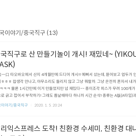
국이야기/중국직구 (13)
국직구로 산 만들기놀이 개시! 재밌네~ (YIKOU
ASK)
一口 타오바오에서 산지 4개월만에 드디어 개시!! 예뻐서 샀는데, 뜯어보고 엄두가 안
ㅎㅎㅎ 잡생각 안나고, 아무소리도 들리지 않고 그냥 뭐랄까. 그냥 온전히 혼자서 내가
ㅋㅋㅋ 물론 1시간만에 이거 만들었지만 넘 재밌다~~ 종이조각 피스가 무려 100개가 
로 긁고 접어서 부착하기! 그래도 틈날때마다 하니까 시간 순삭! 종류는 A版(A타입)과
로 하는 방법은 같고, 접는 방법이 달라요. ---- 선과 -ㅡ-ㅡ 선을 안쪽으로 접느냐,
국이야기/중국직구
2020. 1. 5. 20:24
折:바깥쪽으로 접는다 / 内折:안쪽으로 접는다) (참고로 B版은 --- 선을 바깥쪽으로 접고,
리익스프레스 도착! 친환경 수세미, 친환경 대