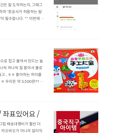
건은 잘 도착하는지, 그때그
하하하 '항공사가 허용하는 발
 필수랍니다. ^^ 이번에 제
서 물품 구입~!! / 좌표
 여기)->7/13~7/31 예
으로 접고 붙여서 만드는 놀
나씩 하나씩 잘 뜯어서 풀로
고...ㅎㅎ 좋아하는 하이를
 우리돈 약 3,500원?? 가
하이와 함께한 영상도 올려드려
 아이가 직접 할 수 있다면 더
 좌표있어요 /
그럼 배송대행비가 훨씬 더
는 타오바오가 아니라 알리익