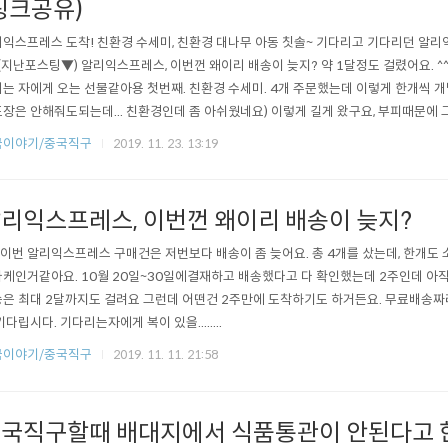
링크공유)
익스프레스 도착! 친환경 수세미, 친환경 대나무 아동 칫솔~ 기다리고 기다리던 알
 (지난포스팅▼) 알리익스프레스, 이번껀 왜이리 배송이 늦지? 약 1달정도 걸렸어요. 
는 자에게 오는 선물같아용 첫번째. 친환경 수세미. 4개 주문했는데 이렇게 한개씩 개
장은 안해줘도되는데... 친환경인데 좀 아쉬웠네요) 이렇게 길게 왔구요, 부피때문에 
피 물 묻히면 바로 펴져서 쓰는데는 지장 없구요, 가위로 잘라서 취향껏 쓰면 되서 좋
국이야기/중국직구
2019. 11. 23. 13:19
너무 잘 닦여요 ㅎㅎ 완전만족해요. 그런데 넓은을 닦을때는 좀 작게 느껴질수도 있어
수세미도 사볼까 ..
리익스프레스, 이번껀 왜이리 배송이 늦지?
 이번 알리익스프레스 구매건은 저번보다 배송이 좀 늦어요. 총 4개를 샀는데, 한개도 
케인거같아요. 10월 20일~30일에결재하고 배송했다고 다 확인했는데 2주인데 아직 
은 최대 2달까지도 걸려요 그런데 어떤건 2주만에 도착하기도 하거든요. 무료배송
기다립시다. 기다리는자에게 복이 있을........
국이야기/중국직구
2019. 11. 11. 21:58
국직구할때 배대지에서 식품통관이 안된다고 