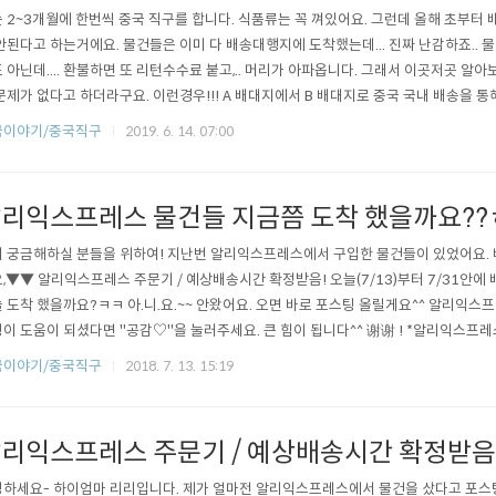
 2~3개월에 한번씩 중국 직구를 합니다. 식품류는 꼭 껴있어요. 그런데 올해 초부터
안된다고 하는거에요. 물건들은 이미 다 배송대행지에 도착했는데... 진짜 난감하죠.. 물
 아닌데.... 환불하면 또 리턴수수료 붙고,.. 머리가 아파옵니다. 그래서 이곳저곳 알
문제가 없다고 하더라구요. 이런경우!!! A 배대지에서 B 배대지로 중국 국내 배송을 통
 당연히, 배송비는 부담해야죠. 그래도 물건을 다 환불해버리는것보단 낫겠죠? 저는 이
국이야기/중국직구
2019. 6. 14. 07:00
. 왜 이러는건지 정확히 이유는 알 수 없지만, 통관 자체가 까다로워진건 맞는것 같아
..
리익스프레스 물건들 지금쯤 도착 했을까요?
 궁금해하실 분들을 위하여! 지난번 알리익스프레스에서 구입한 물건들이 있었어요.
,▼▼ 알리익스프레스 주문기 / 예상배송시간 확정받음! 오늘(7/13)부터 7/31안
 도착 했을까요?ㅋㅋ 아.니.요.~~ 안왔어요. 오면 바로 포스팅 올릴게요^^ 알리익스프
이 도움이 되셨다면 "공감♡"을 눌러주세요. 큰 힘이 됩니다^^ 谢谢 ! *알리익스프
에서 마스킹테이프, 필통 구입~! / 좌표있어요 /
국이야기/중국직구
2018. 7. 13. 15:19
리익스프레스 주문기 / 예상배송시간 확정받음
하세요- 하이엄마 리리입니다. 제가 얼마전 알리익스프레스에서 물건을 샀다고 포스팅