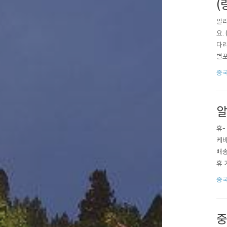
(
알리
요.
다리
별포
어차
중
다 
은 
알
휴-
케바
배송
휴 
중
중