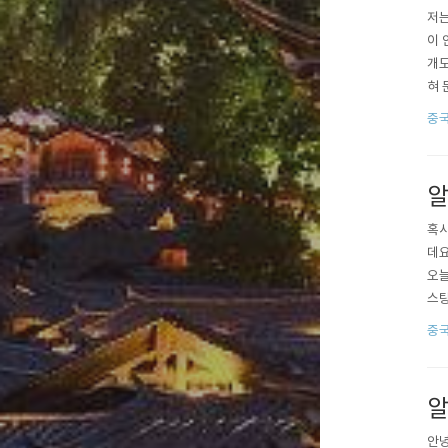
저는
이 
개도
혀 
다.
중
어요
를 얼
알
혹시
데요
오늘
스팅
레스
중
알
안녕