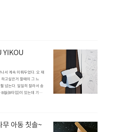
 YIKOU
나서 계속 미뤄두었다. 오 재
 하고싶은거 할때의 그 느
훨 넘는다. 일일히 잘라서 송
 B版(B타입)이 있는데 기본
 바깥쪽으로 접느냐가 중요해요.
 -ㅡ-ㅡ 선을 안쪽으로 ..
나무 아동 칫솔~