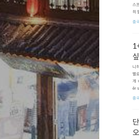
스프
히 
주는
중
결제
ㅎㅎ
1
니하
별로
개 
ěr
더 
중
행사
단