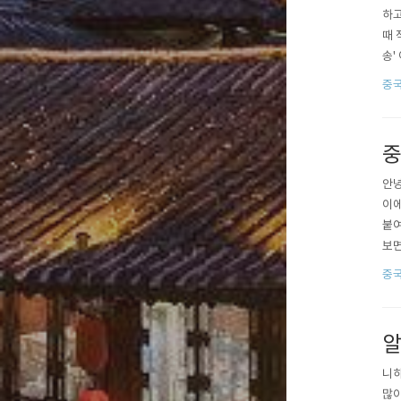
하고
때 
송'
가 
중
있어
상배
중
안녕
이에
붙여
보면
격도
중
요~
좋겠
알
니하
많이