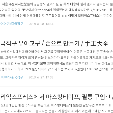
, 처음 주문하시는분들의 궁금증도 덜어드릴 겸 해서 배송이 실제 얼마나 걸리는지, 물
적어놓고 있어요. ▼보이세요?? 6/24에 결재했는데 예상배송시간은 7/13~7/31 . 
 이라는데. 대체 언제 허용해줄건지 모르겠어요 ㅎㅎ 이렇게 알리익스프레스는 '기다림'이
구매한 물건이 무엇인지 궁금하시다면 아래 포스팅을 참고해주세요.▼▼ 알리익스프레스에
국이야기/중국직구
2018. 6. 28. 13:14
요 [알리익스프레스 배송 진행상황] 6/24 결재->6/25 항공발송준비->무한 기다림(현재
송일 [..
국직구 유아교구 / 손으로 만들기 / 手工大全
하세요~ 얼마전에 타오바오에서 교구를 구입했었어요. 이름은 수공대전 手工大全 손
요. 그동안은 하이가 크게 관심을 안보이다가 요즘엔 만들어달라고 가지고오네요- 하
서 만들면 되는데요. 하고있다보면 멍해지면서도 킬링타임 하기엔 딱이라는 생각도 들
 행복하기도 하고..ㅋㅋ 힐링되더라구요. 가격좀 보세요. 6권인데 18.80위엔밖에....ㅎㅎ
 아주 저렴해서 사기도 부담안되고, 한번 가지고 놀기에도 좋고 전 맘에 딱 들어요. 
국이야기/중국직구
2018. 6. 27. 17:33
▼▼ ▲'구독' 은 큰 힘이 됩니다.♡♡ 하다보면 앉은자리에서 1권 금방 끝내더라구요.
죠? (그..
리익스프레스에서 마스킹테이프, 필통 구입~! /
오! 오래간만에 중국직구를 했는데요. 마스킹테이프와 필통만 달랑구입 ㅋㅋㅋ 어?! 
 드는거아니에요??? 라고 물으시는 분들이 계실텐데요. 제가 이번에 구매한 사이트