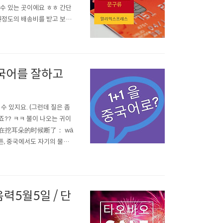
볼 수 있는 곳이에요 ㅎㅎ 간단
원정도의 배송비를 받고 보내
스 배송진행상황 결제는 해외
잊어버릴만 하면 도착합니다.
중국어를 잘하고
 있지요. (그런데 질은 좀
시죠?? ㅋㅋ 불이 나오는 귀이
挖耳勺在挖耳朵的时候断了： wā
ㅎ 아무튼, 중국에서도 자기의 물건을
을 많이 해요. 할인행사, 1+1
력5월5일 / 단