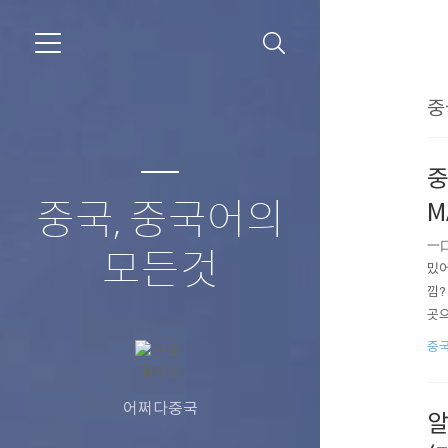
중
중
중국, 중국어의
M
一口
모든것
밌어
낌?
곳으
적으
중
(外
어쩌다중국
알