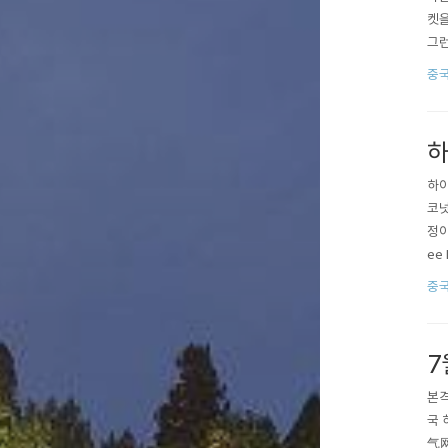
켓을
그런
고 
중
亚马
들은
하
하이
코넛
정이
ee
럭스
중
서 
7
본격
국 
气网