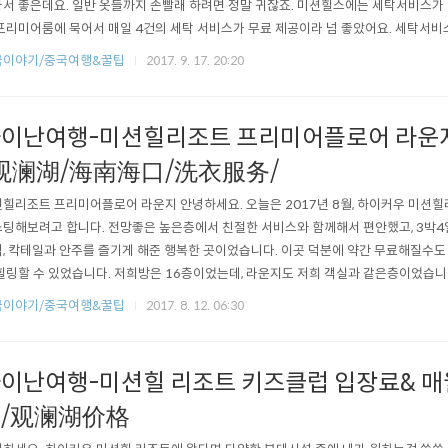
서 좋은데요. 일반 옷들까지 손빨래 하려면 정말 귀찮죠. 미션힐스에는 세탁서비스가 
프리미어룸에 묵어서 매일 4건의 세탁 서비스가 무료 제공이라 넘 좋았어요. 세탁서
 작성하셔야 해요. 객실에 놓여있는 이 표를 찾아보세요. 룸 넘버는 미리 기재가 되어있
국이야기/중국여행&꿀팁
2017. 9. 17. 20:20
을 적으시고 사인하신 후 아래쪽에 세탁물 상세내용을 기입하시면 됩니다. (先填
) 잘 살펴보시라고 크게 올려드립니다..
이난여행-미션힐리조트 프리미어플로어 라운지
观澜湖/海南海口/洗衣服务/
힐리조트 프리미어플로어 라운지 안녕하세요. 오늘은 2017년 8월, 하이커우 미
팅해보려고 합니다. 전망좋은 높은층에서 친절한 서비스와 함께해서 편안했고, 3박4
, 칵테일과 안주를 즐기게 해준 행복한 곳이었습니다. 이곳 덕분에 약간 무료해질수도
힐링할 수 있었습니다. 저희방은 16층이었는데, 라운지도 저희 객실과 같은층이었습니다
전담 담당자들이 항시 대기하고있어 각종 불편한점을 바로 해결할 수 있어 만족스러웠
국이야기/중국여행&꿀팁
2017. 8. 12. 06:30
구요, 한국어는 못합니다. 그런데 마지막날 만난 어떤 직원은 한국어를 약간 할줄 알았
데 한국어 배지를 보여주며 본..
이난여행-미션힐 리조트 키즈클럽 입장료& 매
션/观澜湖价格