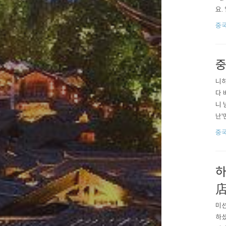
요.
니다
중
로 
고..
중
니하
다 
니 
난'
되었
중
일,
고 
하
미션
하셨