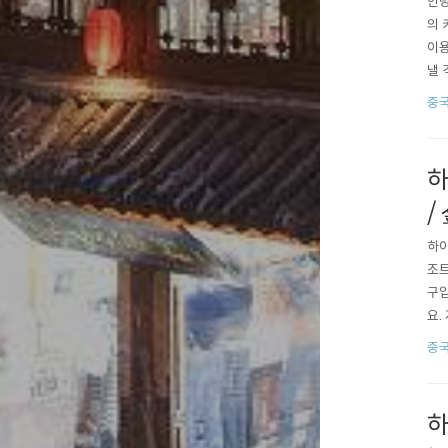
안녕
의 
이용
낼 
드를
중
고 
요.
하
/
하이
조트
구입
요.
그냥
중
카드
것 
하