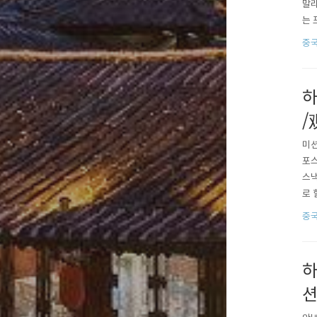
말라
는 
서를
중
시간
袋.
하
/
미션
포스
스낵
로 
층 
중
숙했
하는
하