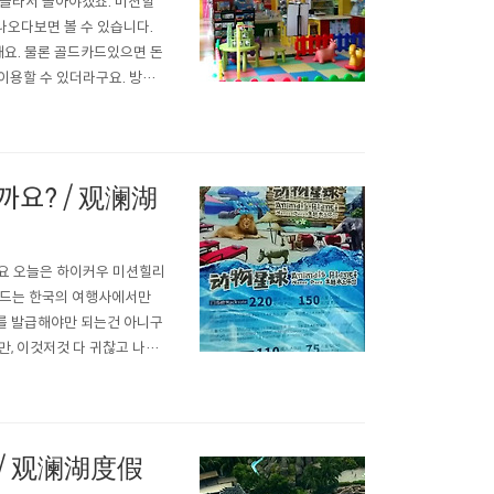
 골라서 놀아야겠죠. 미션힐
나오다보면 볼 수 있습니다.
능해요. 물론 골드카드있으면 돈
이용할 수 있더라구요. 방카
 입장할때 당연히 골드카드 들
없다고하니 깜짝 놀라더라구
요? / 观澜湖
세요 오늘은 하이커우 미션힐리
카드는 한국의 여행사에서만
를 발급해야만 되는건 아니구
 이것저것 다 귀찮고 나는
 패키지를 구입하셨다면 골드
 전에 어떤것이 나을까 이것저
/ 观澜湖度假