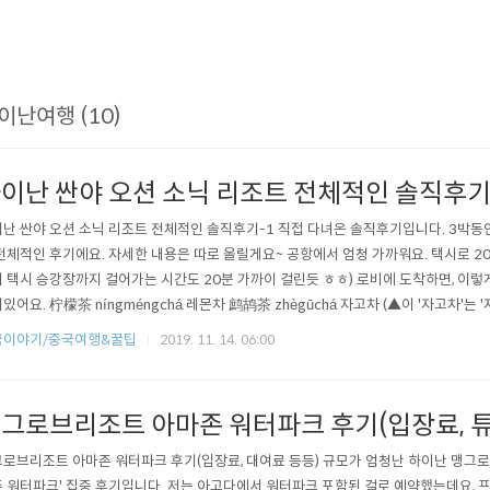
이난여행 (10)
이난 싼야 오션 소닉 리조트 전체적인 솔직후기
난 싼야 오션 소닉 리조트 전체적인 솔직후기-1 직접 다녀온 솔직후기입니다. 3박동안
전체적인 후기에요. 자세한 내용은 따로 올릴게요~ 공항에서 엄청 가까워요. 택시로 20
 택시 승강장까지 걸어가는 시간도 20분 가까이 걸린듯 ㅎㅎ) 로비에 도착하면, 이렇게
있어요. 柠檬茶 níngméngchá 레몬차 鹧鸪茶 zhègūchá 자고차 (▲이 '자고차'는 
 새로 만든 차일리는 없고... 이름이 새 이름이지만 찻잎으로 만든 차 이름이네요 ㅎ
국이야기/중국여행&꿀팁
2019. 11. 14. 06:00
니다) 객실 완전 만족스러웠어요. 넓은 방, 깨끗하고 동양적인 인테리어와 소품들, 탁 트인
그로브리조트 아마존 워터파크 후기(입장료, 
로브리조트 아마존 워터파크 후기(입장료, 대여료 등등) 규모가 엄청난 하이난 맹그로
 워터파크' 집중 후기입니다. 저는 아고다에서 워터파크 포함된 걸로 예약했는데요, 프