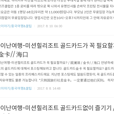
하세요. 하이커우 미션힐 리조트에 왔다면 다양한 부대시설 중에 내가 원하는걸 쏙쏙
키즈클럽은 1층 로비를 따라 밖으로 쭉 나와서 유명인사들 손바닥 프린팅 전시물을 지
요금은 아동 1명당 68元(우리돈 약 11,000원)입니다. 부모님 2인은 무료입장 가
걱정없이 무료입장입니다. 영업시간은 오전10시~오후7시까지인데 그 안에 자유로이 
 보여준 후 돈을 내면 파란색 팔찌를 채워주는데 그 위에 날짜를 적어줍니다. 처음에
국이야기/중국여행&꿀팁
2017. 8. 10. 06:30
왔을줄 알고 보여달라고 하더라구요. 한국인은 다 골드카드 보여주니까 그랬나봐요. 
 표 사겠다고 말하고 룸카드..
이난여행-미션힐리조트 골드카드가 꼭 필요할까
 金卡// 海口
난여행-미션힐리조트 골드카드가 꼭 필요할까요? / 观澜湖 / 金卡/ / 海口 안녕하
의 골드카드에 대해서 포스팅해보려고 합니다. 골드카드金卡 꼭 필요할까요? 골드
할 수 있는 일종의 프리패스카드에요. 지난번 포스팅에도 말씀드렸듯이, 꼭 골드카드
 자유여행도 물론 가능합니다. *只韩国旅行社卖金卡。一定要通过他们买到。 하지만,
 편하게 리조트내에서 모든혜택을 다 누리며 있을거야, 혹은 여행사에서 좋은가격에
국이야기/중국여행&꿀팁
2017. 8. 8. 14:48
를 이용하시면 괜찮을것 같아요. 저는 자유여행으로 리조트만 따로 예약했구요, 예약
따져보고 비교해보고 결정했습니다. (참고로 저는..
이난여행-미션힐리조트 골드카드없이 즐기기 