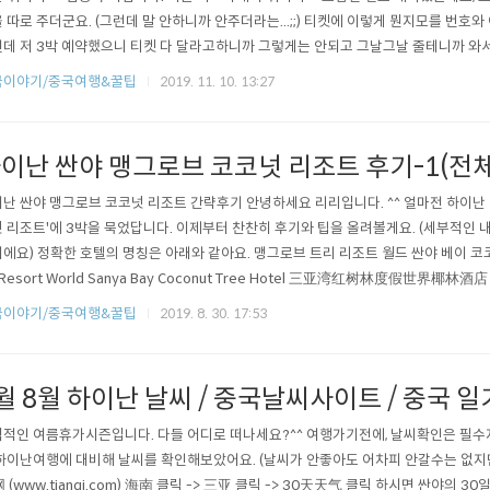
 따로 주더군요. (그런데 말 안하니까 안주더라는...;;) 티켓에 이렇게 뭔지모를 번
데 저 3박 예약했으니 티켓 다 달라고하니까 그렇게는 안되고 그날그날 줄테니까 와
리조트 중간쯤 가면 KFC와 분수대가 보여요. 그 뒤쪽이 워터파크 입구!! 입장료 참고
국이야기/중국여행&꿀팁
2019. 11. 10. 13:27
逊丛林水乐园价目表 아마존밀림워터파크 가격표 (아마존 =亚马逊yǎmǎxùn） (밀림 
 다른곳에서 ..
이난 싼야 맹그로브 코코넛 리조트 후기-1(전
난 싼야 맹그로브 코코넛 리조트 간략후기 안녕하세요 리리입니다. ^^ 얼마전 하이난 
 리조트'에 3박을 묵었답니다. 이제부터 찬찬히 후기와 팁을 올려볼게요. (세부적인 
에요) 정확한 호텔의 명칭은 아래와 같아요. 맹그로브 트리 리조트 월드 싼야 베이 코코넛 
 Resort World Sanya Bay Coconut Tree Hotel 三亚湾红树林度假世界椰
 가든뷰에, 조식&아마존 워터파크 티켓 포함해서 3박에 28만원(세금/봉사료 포함)이
국이야기/중국여행&꿀팁
2019. 8. 30. 17:53
본것처럼 이렇게 하얗고 넓었어요. (그런데 사진은 사진인거 아시죠?ㅎㅎ 자세히 보면 
월 8월 하이난 날씨 / 중국날씨사이트 / 중국 
적인 여름휴가시즌입니다. 다들 어디로 떠나세요?^^ 여행가기전에, 날씨확인은 필수지
하이난여행에 대비해 날씨를 확인해보았어요. (날씨가 안좋아도 어차피 안갈수는 없지만
 (www.tianqi.com) 海南 클릭 -> 三亚 클릭 -> 30天天气 클릭 하시면 싼야의 