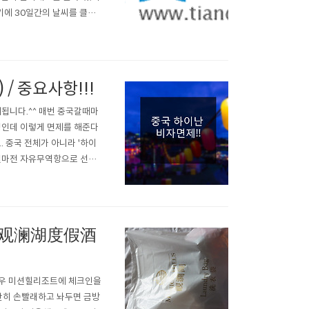
니기에 30일간의 날씨를 클릭합
있어요 ^^ 제가 몇군데는 한글
 (네이버 블로그입니다) 참
 / 중요사항!!!
제됩니다.^^ 매번 중국갈때마
정인데 이렇게 면제를 해준다
 중국 전체가 아니라 '하이
 얼마전 자유무역항으로 선정
, 미국, 영국, 프랑스, 독
5일에서 30일까지 연장되었다
/ 观澜湖度假酒
커우 미션힐리조트에 체크인을
단히 손빨래하고 놔두면 금방