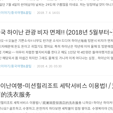
 일단 7월 4일의 싼야(삼아) 날씨는 29도에 구름많음 이네요. 저는 당장떠날것이 아
. (三亚30天天气) 그럼 쫘라락~~ 나와요. 중국어 모르셔도, 그림만 봐도 대충 알 수 
국이야기/중국여행&꿀팁
2018. 7. 4. 14:01
적어놓았으니 참고하시구요~ 사진확대가 안되서 불편하시면 여기로 이동하셔서 보세요
국 하이난 관광 비자 면제!! (2018년 5월부터~)
오~!! 오늘은 기쁜소식!! 너무도 반가운 소식!! 드디어 하이난海南 방문시 비자가 면
비자때문에 돈도 돈이고 귀찮기도 했어요. 특히 하이난은 작년에 이어 올해 또 방문예
넘 기뻐요~~ 아무리 저렴한 별지비자를 한다고 해도 1인당 약 4만원은 들여야했거든요.
만 해당되서 쫌 아쉽긴 하지만 그래도 올해 또 가니까 이게 어디냐는 심정... 하이난이
죠. 그걸 홍보하기위한 방법으로 보여진다고 하네요. 면비자 시행은 2018년 5월부터구요
국이야기/중국여행&꿀팁
2018. 4. 20. 05:30
 러시아, 일본, 필리핀, 인도네시아 등이 함께 포함되었어요. 또한 체류기간도 최소 1
하니 하..
이난여행-미션힐리조트 세탁서비스 이용법! 
店的洗衣服务
힐리조트 세탁서비스 이용법! / 观澜湖度假酒店的洗衣服务 니하오! 하이난 하이
나요? 골프하고, 수영하고, 온천까지 하다보면 세탁물이 엄청 쌓이죠. 수영복이야 간