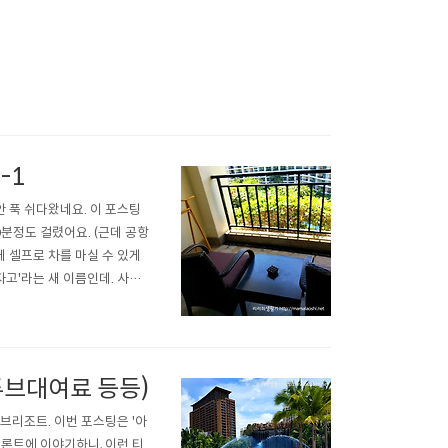
-1
 푹 쉬다왔네요. 이 포스팅
분정도 걸렸어요. (근데 공항
 셀프로 차를 마실 수 있게
'자고'라는 새 이름인데. 사실
ㅎ 하이난海南이 원산지인 지역
 뷰. 그리고 제가 선..
튜브대여료 등등)
브리조트. 이번 포스팅은 '아
론트에 이야기하니, 이런 티