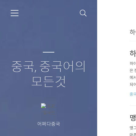
하
하
중국, 중국어의
하이
은 
모든것
에서
되어
진짜
중
차입
맹
어쩌다중국
맹그
마존