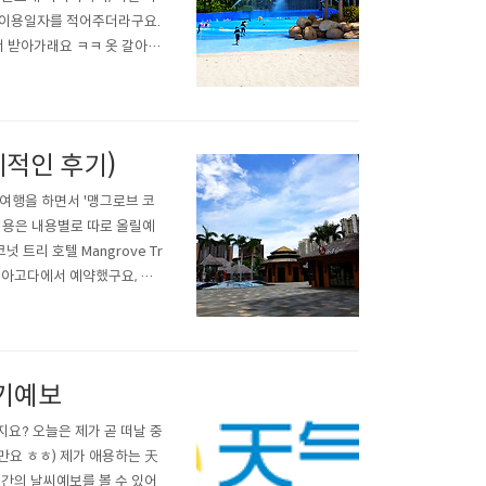
호와 이용일자를 적어주더라구요.
서 받아가래요 ㅋㅋ 옷 갈아입
하시라고 크게 올려드립니다.
= 丛林cónglín） 어떤분
체적인 후기)
여행을 하면서 '맹그로브 코
내용은 내용별로 따로 올릴예
트리 호텔 Mangrove Tr
林酒店 아고다에서 예약했구요, 디
었습니다. 로비는 agoda에
약간 낡고 뭐 그랬습니다..
일기예보
요? 오늘은 제가 곧 떠날 중
요 ㅎㅎ) 제가 애용하는 天
30일간의 날씨예보를 볼 수 있어