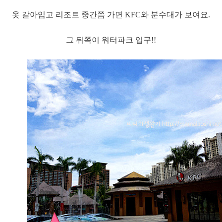
옷 갈아입고 리조트 중간쯤 가면 KFC와 분수대가 보여요.
그 뒤쪽이 워터파크 입구!!