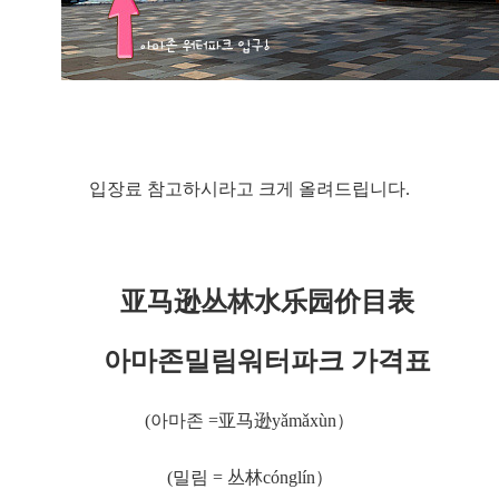
입장료 참고하시라고 크게 올려드립니다.
亚马逊
丛林
水乐园价目表
아마존밀림
워터파크 가격표
(아마존 =亚马逊
yǎmǎxùn）
(밀림 = 丛林cónglín）