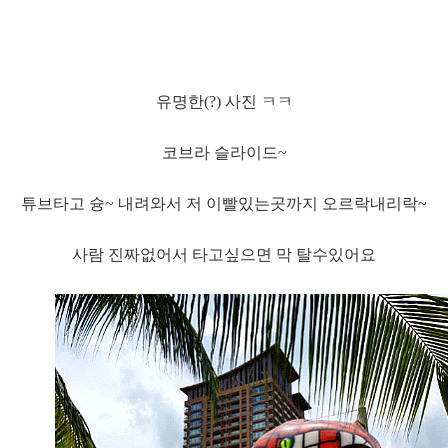
유명한(?) 사진 ㅋㅋ
코브라 슬라이드~
튜브타고 슝~ 내려와서 저 이빨있는곳까지 오르락내리락~
사람 진짜없어서 타고싶으면 막 탈수있어요