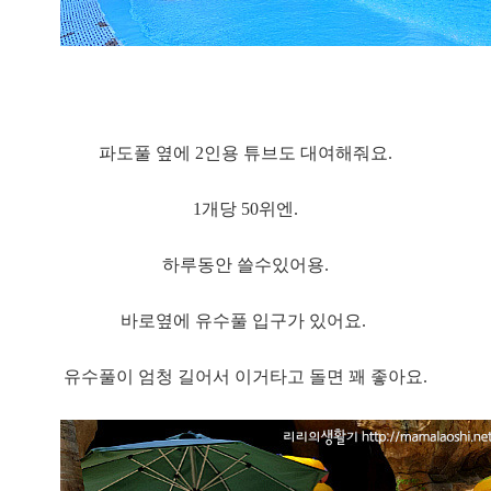
파도풀 옆에 2인용 튜브도 대여해줘요.
1개당 50위엔.
하루동안 쓸수있어용.
바로옆에 유수풀 입구가 있어요.
유수풀이 엄청 길어서 이거타고 돌면 꽤 좋아요.