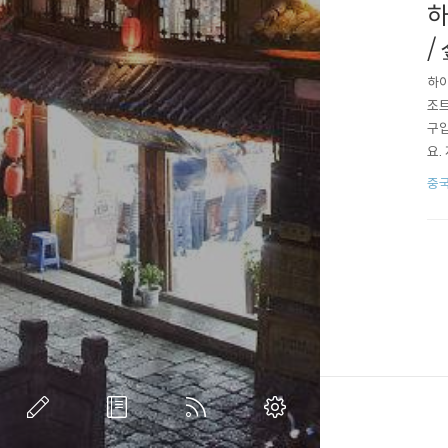
하
/
하이
조트
구입
요.
그냥
중
카드
것 