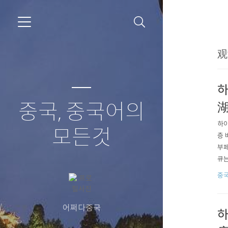
观
하
중국, 중국어의
湖
하이
모든것
층 
부페
큐는
려서
중
말 
어쩌다중국
하