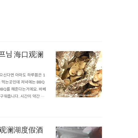
쉐프님 海口观澜
으신다면 아마도 하루쯤은 1
조식을 먹는곳인데 저녁에는 BBQ
BBQ를 해준다는거에요. 바베
 구워줍니다. 시간이 약간 걸
있어요. 특히 석화는 정말정
 수 있으니 많이 드시고 싶..
/ 观澜湖度假酒