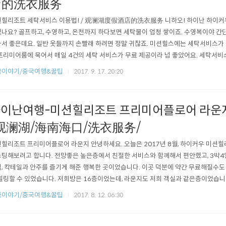
店的洗衣服务
힐리조트 세탁서비스 이용법! / 观澜湖度假酒店的洗衣服务 니하오! 하이난 하이
나요? 골프하고, 수영하고, 온천까지 하다보면 세탁물이 엄청 쌓이죠. 수영복이야 간
서 좋은데요. 일반 옷들까지 손빨래 하려면 정말 귀찮죠. 미션힐스에는 세탁서비스가 
프리미어룸에 묵어서 매일 4건의 세탁 서비스가 무료 제공이라 넘 좋았어요. 세탁서
 작성하셔야 해요. 객실에 놓여있는 이 표를 찾아보세요. 룸 넘버는 미리 기재가 되어있
국이야기/중국여행&꿀팁
2017. 9. 17. 20:20
을 적으시고 사인하신 후 아래쪽에 세탁물 상세내용을 기입하시면 됩니다. (先填
) 잘 살펴보시라고 크게 올려드립니다..
이난여행-미션힐리조트 프리미어플로어 라운지
观澜湖/海南海口/洗衣服务/
힐리조트 프리미어플로어 라운지 안녕하세요. 오늘은 2017년 8월, 하이커우 미
팅해보려고 합니다. 전망좋은 높은층에서 친절한 서비스와 함께해서 편안했고, 3박4
, 칵테일과 안주를 즐기게 해준 행복한 곳이었습니다. 이곳 덕분에 약간 무료해질수도
힐링할 수 있었습니다. 저희방은 16층이었는데, 라운지도 저희 객실과 같은층이었습니다
전담 담당자들이 항시 대기하고있어 각종 불편한점을 바로 해결할 수 있어 만족스러웠
국이야기/중국여행&꿀팁
2017. 8. 12. 06:30
구요, 한국어는 못합니다. 그런데 마지막날 만난 어떤 직원은 한국어를 약간 할줄 알았
데 한국어 배지를 보여주며 본..