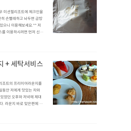
커우 미션힐리조트에 체크인을
단히 손빨래하고 놔두면 금방
있으니 이용해보세요.^^ 저
비스를 이용하시려면 먼저 신청
구요, 오른쪽에 이름, 날짜,
这张表, 然后把衣服放在洗衣
 + 세탁서비스
션힐리조트의 프리미어라운지를
일동안 저에게 맛있는 차와
 있었던 오후와 저녁에 제대
. 라운지 바로 맞은편에 16
습니다. 직원들은 영어에 능
습니다. 몇일 전 새로 왔다고