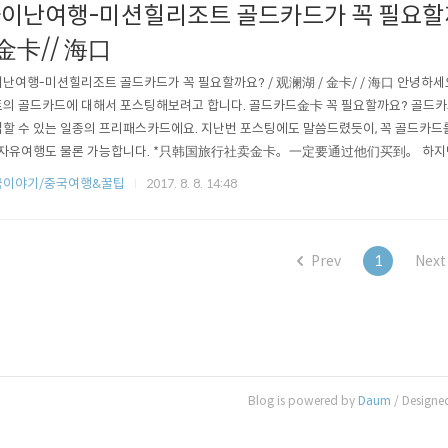
이난여행-미션힐리조트 골드카드가 꼭 필요할까
 金卡// 海口
난여행-미션힐리조트 골드카드가 꼭 필요할까요? / 观澜湖 / 金卡/ / 海口 안녕하
의 골드카드에 대해서 포스팅해보려고 합니다. 골드카드金卡 꼭 필요할까요? 골드
할 수 있는 일종의 프리패스카드에요. 지난번 포스팅에도 말씀드렸듯이, 꼭 골드카드
 자유여행도 물론 가능합니다. *只韩国旅行社卖金卡。一定要通过他们买到。 하지만,
 편하게 리조트내에서 모든혜택을 다 누리며 있을거야, 혹은 여행사에서 좋은가격에
국이야기/중국여행&꿀팁
2017. 8. 8. 14:48
를 이용하시면 괜찮을것 같아요. 저는 자유여행으로 리조트만 따로 예약했구요, 예약
따져보고 비교해보고 결정했습니다. (참고로 저는..
Prev
1
Next
Blog is powered by
Daum
/ Designe