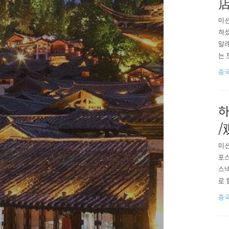
미션
하셨
말라
는 
서를
중
시간
袋.
하
/
미션
포스
스낵
로 
층 
중
숙했
하는