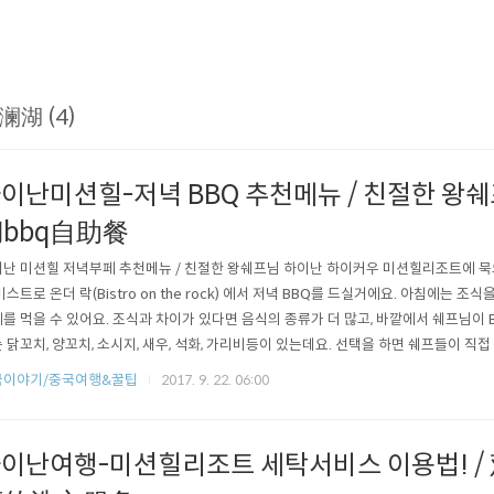
澜湖 (4)
이난미션힐-저녁 BBQ 추천메뉴 / 친절한 왕
bbq自助餐
난 미션힐 저녁부페 추천메뉴 / 친절한 왕쉐프님 하이난 하이커우 미션힐리조트에 묵
비스트로 온더 락(Bistro on the rock) 에서 저녁 BBQ를 드실거에요. 아침에는 
를 먹을 수 있어요. 조식과 차이가 있다면 음식의 종류가 더 많고, 바깥에서 쉐프님이 
 닭꼬치, 양꼬치, 소시지, 새우, 석화, 가리비등이 있는데요. 선택을 하면 쉐프들이 직접
 좀 기다리셔야해요. 소세지는 사실 안먹어보았구요, 나머지는 다 먹어보았는데 다 맛
국이야기/중국여행&꿀팁
2017. 9. 22. 06:00
맛있습니다. 위에 마늘 양념을 올려주는데 제 입맛에 딱이에요. 한번에 4개정도만 가져갈
이난여행-미션힐리조트 세탁서비스 이용법! 