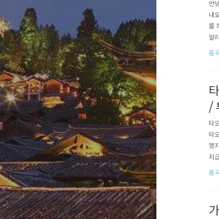
안녕
내요
를 
알리
단오
중
ㅎ 
부츠 
타
/
타오
타오
했지
지금
주구
중
는걸
말 
가