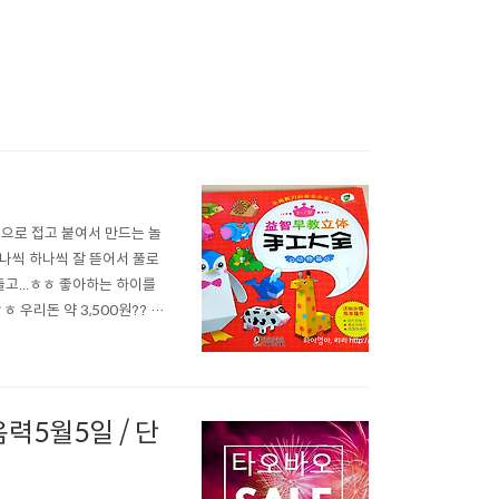
으로 접고 붙여서 만드는 놀
나씩 하나씩 잘 뜯어서 풀로
고...ㅎㅎ 좋아하는 하이를
 우리돈 약 3,500원?? 가
하이와 함께한 영상도 올려드려
 아이가 직접 할 수 있다면 더
력5월5일 / 단