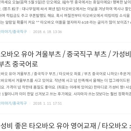
하세요 오늘(음력 5월 5일)은 단오에요. 端午节 중국에서는 휴일이에요! 행복한 날이죠
. (쫑즈 粽子 : 대나무잎에 싸서 쪄낸 밥) 타오바오에서는 이날을 겨냥하여 역시나 할
하며 적립금도 주고 쿠폰발행도 해요. 혹시 며칠전부터 타오바오에서 띠링띠링 소식을
는 알람일 확률이 커요 ^^ 타오바오 어플을 열자마자 618 라는 글자가 많이 보이죠? 
절을 겨냥해서 무언가 행사를 한다는 배너가 곳곳에 눈에 띄실거에요. 곳곳에 618 61
국이야기/중국직구
2018. 6. 18. 13:36
평소에 직구 할 예정이셨던 분들은, 단오절을 기다렸다가 하셔도 괜찮겠네요^^ [관련 
/ ..
오바오 유아 겨울부츠 / 중국직구 부츠 / 가성
 부츠 중국어로
바오 유아 겨울부츠 / 중국직구 부츠 / 타오바오 좌표 / 부츠 중국어로 니하오! 추운겨
바오에서 겨울부츠를 사고 있어요. 작년에 사고 넘 만족해서 올해는 더 업그레이드된 
요. 가격이 넘 착한데 품질도 좋아요. (좌표는 아래에 있어요) 한마디로 가성비 짱! 사
 1월이니까 이미 한달 신겨보고 쓰는 후기에요. 사자마자 쓰는것보다는 훨씬 정확하
장창 신겼더니 금방 헤져서 올해는 두켤레를 샀어요. 특히나 아이신발은 한철 신으면
국이야기/중국직구
2018. 1. 11. 17:51
 안사게 되더라구요 ㅋㅋ 작년에 샀을때 느꼈던건 ↑↑저 사진의 화살표부분!! 밑창
금방 헤지더라구요..
성비 좋은 타오바오 유아 영어교재 / 타오바오 쇼핑