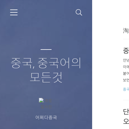
淘
중
중국, 중국어의
안녕
이에
모든것
붙여
보면
격도
중
요~
좋겠
단
어쩌다중국