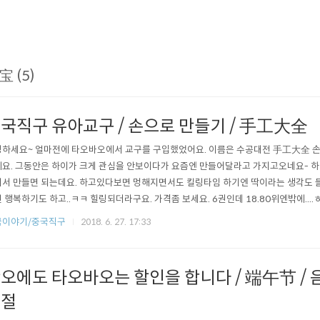
宝 (5)
국직구 유아교구 / 손으로 만들기 / 手工大全
하세요~ 얼마전에 타오바오에서 교구를 구입했었어요. 이름은 수공대전 手工大全 손
요. 그동안은 하이가 크게 관심을 안보이다가 요즘엔 만들어달라고 가지고오네요- 하
서 만들면 되는데요. 하고있다보면 멍해지면서도 킬링타임 하기엔 딱이라는 생각도 들
 행복하기도 하고..ㅋㅋ 힐링되더라구요. 가격좀 보세요. 6권인데 18.80위엔밖에....ㅎㅎ
 아주 저렴해서 사기도 부담안되고, 한번 가지고 놀기에도 좋고 전 맘에 딱 들어요. 
국이야기/중국직구
2018. 6. 27. 17:33
▼▼ ▲'구독' 은 큰 힘이 됩니다.♡♡ 하다보면 앉은자리에서 1권 금방 끝내더라구요.
죠? (그..
오에도 타오바오는 할인을 합니다 / 端午节 / 음
오절