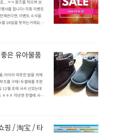
....ㅋㅋ 쫑즈를 먹으며 보
인행사를 합니다! 각종 이벤트
 전해온다면, 이벤트 소식을
6월 18일을 뜻하는거에요.
8... 물건사라고 성화죠?ㅎ
포스팅] *타오바오 유아 겨울
비좋은 유아물품
울, 아이의 따뜻한 발을 위해
부츠를 구매! 두켤레를 주문
실 12월 초에 사서 신었는데
죠 ㅎㅎㅎ 작년엔 한켤레 사서
 내년엔 못신으니까 브랜드있
부분이 낮거나 없는경우에 정
 / 淘宝 / 타