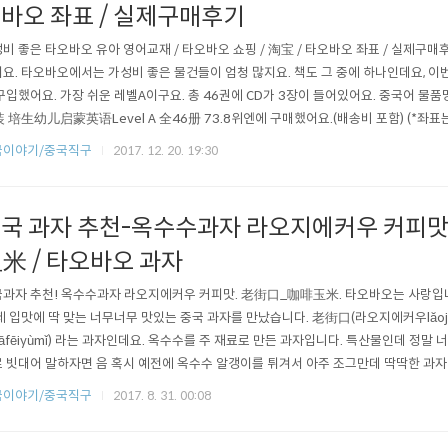
바오 좌표 / 실제구매후기
비 좋은 타오바오 유아 영어교재 / 타오바오 쇼핑 / 淘宝 / 타오바오 좌표 / 실제구
요. 타오바오에서는 가성비 좋은 물건들이 엄청 많지요. 책도 그 중에 하나인데요, 
구입했어요. 가장 쉬운 레벨A이구요. 총 46권에 CD가 3장이 들어있어요. 중국어 
 培生幼儿启蒙英语Level A 全46册 73.8위엔에 구매했어요.(배송비 포함) (*좌표
에 책 음원이 나눠서 들어있어요. MP3 오디오에서도 재생 가능해요. 책은 이렇게 기분
국이야기/중국직구
2017. 12. 20. 19:30
에 다~ 들어있어요. 어느 한 곳 뭉개지거나 찢어진 곳 없이 잘 도착했네요. 이제 책을 한번
국 과자 추천-옥수수과자 라오지에커우 커피맛
米 / 타오바오 과자
과자 추천! 옥수수과자 라오지에커우 커피맛. 老街口_咖啡玉米. 타오바오는 사랑입
제 입맛에 딱 맞는 너무너무 맛있는 중국 과자를 만났습니다. 老街口(라오지에커우lăoj
āfēiyùmǐ) 라는 과자인데요. 옥수수를 주 재료로 만든 과자입니다. 특산물인데 정말 
 빗대어 말하자면 음 혹시 예전에 옥수수 알갱이를 튀겨서 아주 조그만데 딱딱한 과자
니다. 지금 생각해보니 불량식품의 하나인것 같기도 하네요. (만약 생각나신다면 20
국이야기/중국직구
2017. 8. 31. 00:08
. 그거랑 강냉이의 중간쯤인 과자입니다. 아니면 알갱이가 큰 일반강냉이 말고 좀 더 
 (점점 비유가 ..