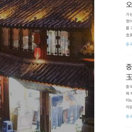
오
가성
했어
를 
盒装
3장
중
상자
중
玉
중국
짜 
미k
자로
겠습
중
ㅋ)
요.