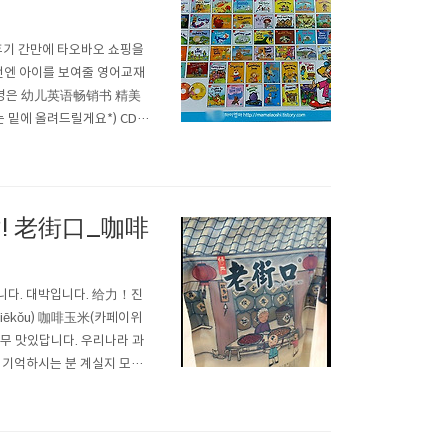
매후기 간만에 타오바오 쇼핑을
이번엔 아이를 보여줄 영어교재
물품명은 幼儿英语畅销书 精美
는 밑에 올려드릴게요*) CD는
좋게 선물상자(?)처럼 생긴
 펴 볼까요? 짜잔~! 쨍쨍..
! 老街口_咖啡
니다. 대박입니다. 给力！진
iēkǒu) 咖啡玉米(카페이위
너무 맛있답니다. 우리나라 과
 기억하시는 분 계실지 모르
대는 아닌걸로 하겠습니다..ㅋ
딱딱한 강냉이 아실지 모르겠네