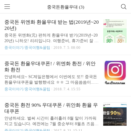
중국돈환율우대 (3)
중국돈 위엔화 환율우대 받는 법(2019년~20
20년)
중국돈 위엔화(元) 편하게 환율우대 받기(2019년~20
20년) 니하오! 리리입니다. 여행준비, 휴가준비 잘 되
고 계신가요? 快乐暑假! 콰이르어 슈지아! (해피 썸
중국이야기/중국여행&꿀팁
2019. 7. 5. 08:00
머~~) '중국 위엔화 환율 우대' 관련해서 제 블로그를
많이 찾아오셔요. 그런데 이미 다 기한이 종료 되었
구요.ㅠㅠ 저도 또 환전을 준비해야하기때문에 여기
중국돈 환율우대쿠폰! / 위엔화 환전 / 위안
저기 찾아봤어요. 제가 선호하는 방법은, 1. 불필요한
화 환전
싸이트의 회원가입을 안해도 된다. 2. 몇십만원만 환
안녕하세요~ SC제일은행에서 이번에도 또!! 중국돈
전해도 된다. 3. '위엔화(위안화)' 우대율이 높다! 입
환율우대쿠폰을 발행했네요 ㅎㅎ 그 마음씀씀이...넘
니다. 보통 환율우대 90%!!! 보고 클릭하면, 미국달
감사해요~~^^ 예전에 제가 두번 올려드렸던 우대쿠
중국이야기/중국여행&꿀팁
2018. 7. 4. 15:55
러/유로/엔화 죠.. 중국돈은 '기타통화'라 우대율이 짭
폰 역시 제일은행거였어요. 이번꺼는 좀 늦게올려드
니다. 짜요 짜. 큰 기복 없이 위엔화를 꽤 많이 우대해
려서 기한이 얼마 안남았지만 곧 휴가기간이니 많은
주는 곳은, "우리은행 위비뱅크" 입니다. 중국 위엔화
분들이 찾으실거라 생각해서 올립니다. 핸드폰에서
중국돈 환전 90% 우대쿠폰 / 위안화 환율 우
55% ..
보여주시면 되요. 물론 출력도 가능. USD/JPY/EUR/R
대쿠폰
MB 모두 90% 우대!! 미화 100불 이상 환전시입니다.
안녕하세요. 벌써 시간이 흘러흘러 8월 말이 가까워
위엔화같은 경우에는 방문하실 지점에 미리 전화하
지고 있습니다. 예전에는 7월 중순부터 8월초 즈음까
셔서 돈이 충분히 있는지 확인하시는게 좋아요~ 고
지 몰리던 휴가기간이 이제는 6월부터 9월까지 일정
중국이야기/중국여행&꿀팁
2017. 8. 21. 15:11