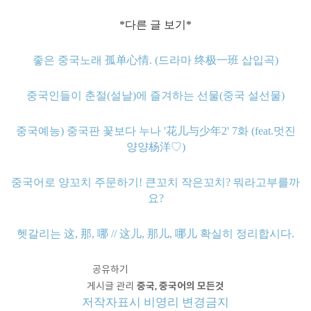
*다른 글 보기*
좋은 중국노래 孤单心情. (드라마 终极一班 삽입곡)
중국인들이 춘절(설날)에 즐겨하는 선물(중국 설선물)
중국예능) 중국판 꽃보다 누나 '花儿与少年2' 7화 (feat.멋진
양양杨洋♡)
중국어로 양꼬치 주문하기! 큰꼬치 작은꼬치? 뭐라고부를까
요?
헷갈리는 这, 那, 哪 // 这儿, 那儿, 哪儿 확실히 정리합시다.
공유하기
게시글 관리
중국, 중국어의 모든것
저작자표시
비영리
변경금지