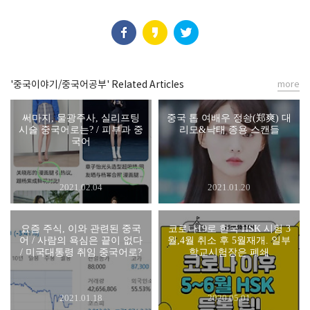
'중국이야기/중국어공부' Related Articles
more
써마지, 물광주사, 실리프팅
중국 톱 여배우 정솽(郑爽) 대
시술 중국어로는? / 피부과 중
리모&낙태 종용 스캔들
국어
2021.02.04
2021.01.20
요즘 주식, 이와 관련된 중국
코로나19로 한국 HSK 시험 3
어 / 사람의 욕심은 끝이 없다
월,4월 취소 후 5월재개. 일부
/ 미국대통령 취임 중국어로?
학교시험장은 폐쇄
2021.01.18
2020.05.01