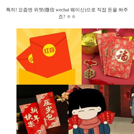
특히! 요즘엔 위챗(微信 wechat 웨이신)으로 직접 돈을 쏴주
죠? ㅎㅎ