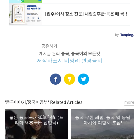
공유하기
게시글 관리
중국, 중국어의 모든것
저작자표시
비영리
변경금지
'중국이야기/중국어공부' Related Articles
more
좋은 중국노래 孤单心情. (드
중국 우한 폐렴, 중국 및 동남
라마 终极一班 삽입곡)
아시아 여행시 조심!