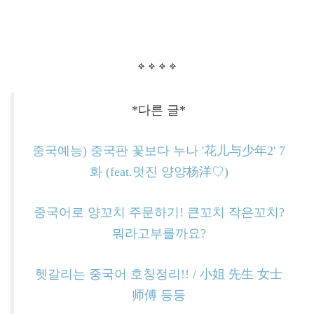
*다른 글*
중국예능) 중국판 꽃보다 누나 '花儿与少年2' 7
화 (feat.멋진 양양杨洋♡)
중국어로 양꼬치 주문하기! 큰꼬치 작은꼬치?
뭐라고부를까요?
헷갈리는 중국어 호칭정리!! / 小姐 先生 女士
师傅 등등