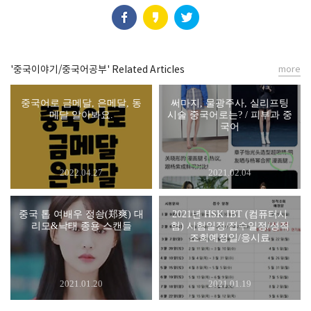
'중국이야기/중국어공부' Related Articles
more
중국어로 금메달, 은메달, 동
써마지, 물광주사, 실리프팅
메달 알아봐요.
시술 중국어로는? / 피부과 중
국어
2022.04.27
2021.02.04
중국 톱 여배우 정솽(郑爽) 대
2021년 HSK IBT (컴퓨터시
리모&낙태 종용 스캔들
험) 시험일정/접수일정/성적
조회예정일/응시료
2021.01.20
2021.01.19