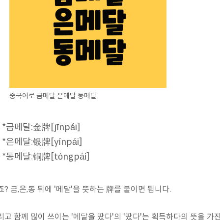
중국어로 금메달 은메달 동메달
*금메달:金牌[jīnpái]
*은메달:银牌[yínpái]
*동메달:铜牌[tóngpái]
죠? 금,은,동 뒤에 '메달'을 뜻하는 牌를 붙이면 됩니다.
리고 함께 많이 쓰이는 '메달을 땄다'의 '땄다'는 획득하다의 뜻을 가진