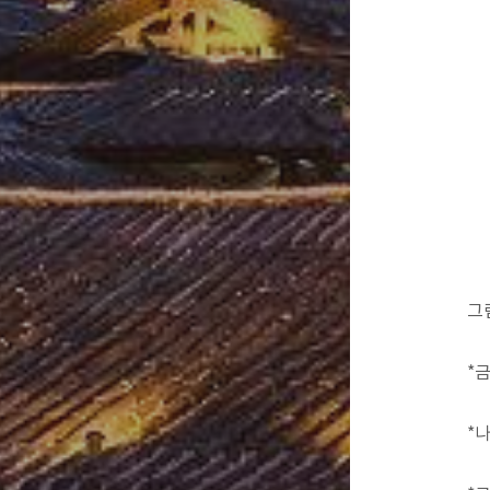
그
*
*