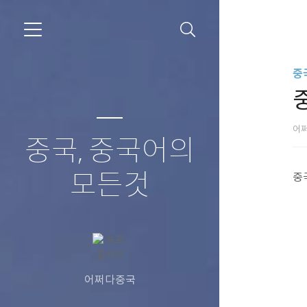
중
어
중국, 중국어의
모든것
중
어쩌다중국