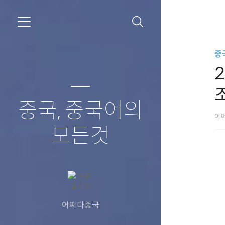
중
중국, 중국어의
어
모든것
어쩌다중국