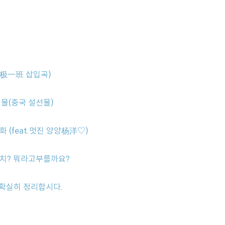
终极一班 삽입곡)
물(중국 설선물)
 (feat.멋진 양양杨洋♡)
치? 뭐라고부를까요?
儿 확실히 정리합시다.