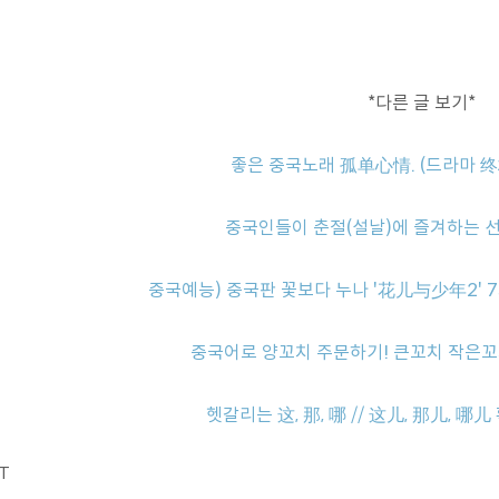
*다른 글 보기*
좋은 중국노래 孤单心情. (드라마 
중국인들이 춘절(설날)에 즐겨하는 선
중국예능) 중국판 꽃보다 누나 '花儿与少年2' 7화
중국어로 양꼬치 주문하기! 큰꼬치 작은꼬
헷갈리는 这, 那, 哪 // 这儿, 那儿, 哪
ST