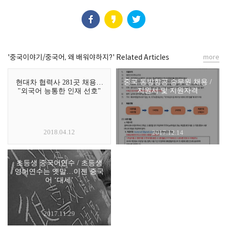
'중국이야기/중국어, 왜 배워야하지?' Related Articles
more
중국 동방항공 승무원 채용 /
현대차 협력사 281곳 채용…
지원서 및 지원자격
"외국어 능통한 인재 선호"
2018.04.12
2017.12.14
초등생 중국어연수 / 초등생
영어연수는 옛말…이젠 중국
어 ‘대세’
2017.11.29