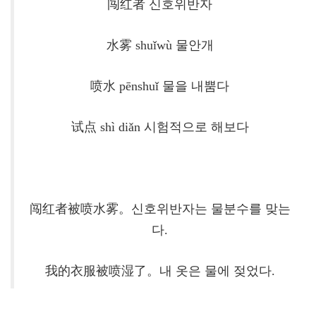
闯红者 신호위반자
水雾
shuǐwù
물안개
喷水 pēnshuǐ 물을 내뿜다
试点 shì diǎn 시험적으로 해보다
闯红者被喷水雾。신호위반자는 물분수를 맞는
다.
我的衣服被喷湿了。내 옷은 물에 젖었다.