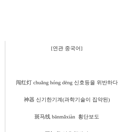
[연관 중국어]
闯红灯 chuǎng hóng dēng 신호등을 위반하다
神器 신기한기계(과학기술이 집약된)
斑马线 bānmǎxiàn 횡단보도