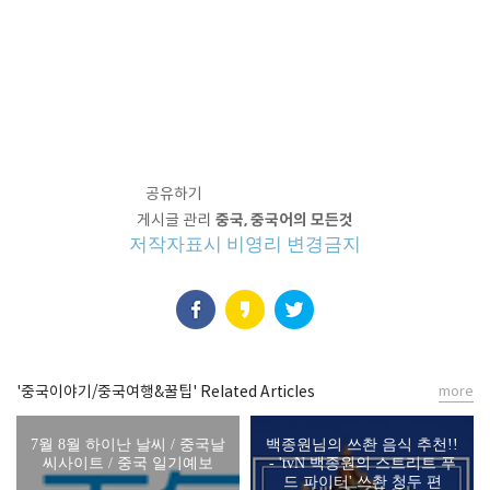
공유하기
게시글 관리
중국, 중국어의 모든것
저작자표시
비영리
변경금지
'중국이야기/중국여행&꿀팁' Related Articles
more
7월 8월 하이난 날씨 / 중국날
백종원님의 쓰촨 음식 추천!!
씨사이트 / 중국 일기예보
- 'tvN 백종원의 스트리트 푸
드 파이터' 쓰촨 청두 편