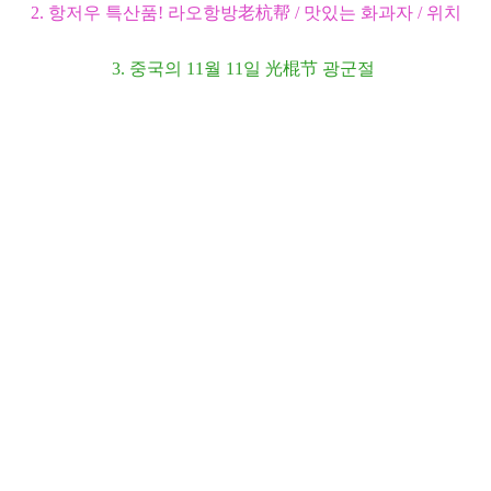
2. 항저우 특산품! 라오항방老杭帮 / 맛있는
화과자 /
위치
3. 중국의 11월 11일 光棍节 광군절